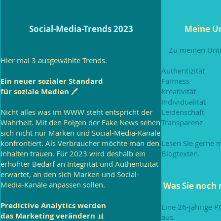
Social-Media-Trends 2023
Meine U
Zu meinen Unt
Hier mal 3 ausgewählte Trends.
Authentizität
Ein neuer sozialer Standard
Fairness
für soziale Medien
🖊️
Kreativität
Individualität
Nicht alles was im WWW steht entspricht der
Leidenschaft
Wahrheit. Mit den Folgen der Fake News sehen
Transparenz
sich nicht nur Marken und Social-Media-Kanäle
konfrontiert. Als Verbraucher möchte man den
Lesen Sie gerne 
Inhalten trauen. Für 2023 wird deshalb ein
Blogtexten.
erhöhter Bedarf an Integrität und Authentizität
erwartet, an den sich Marken und Social-
Media-Kanäle anpassen sollen.
Was Sie noch 
Predictive Analytics werden
Eine 26-jährige 
das Marketing verändern
📊
aus.