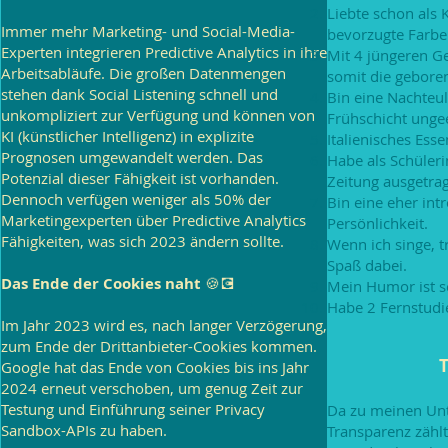
Liebte schon als
Immer mehr Marketing- und Social-Media-
bevorzugte Farb
Experten integrieren Predictive Analytics in ihre
Mit 4 jüngeren G
Arbeitsabläufe. Die großen Datenmengen
somit die gebore
stehen dank Social Listening schnell und
Bin eine Nachteul
unkompliziert zur Verfügung und können von
Frühschicht unge
KI (künstlicher Intelligenz) in explizite
Italienisches Esse
Prognosen umgewandelt werden. Das
Habe als Schüler
Potenzial dieser Fähigkeit ist vorhanden.
Zeitung ausgetra
Dennoch verfügen weniger als 50% der
Bin eine eher int
Marketingexperten über Predictive Analytics
Persönlichkeit.
Fähigkeiten, was sich 2023 ändern sollte.
Wenn ich singe, t
Spaß dabei.
Das Ende der Cookies naht
🍪💽
Mein Humor ist se
Habe 2 Fernstudie
Im Jahr 2023 wird es, nach langer Verzögerung,
zum Ende der Drittanbieter-Cookies kommen.
T
Google hat das Ende von Cookies bis ins Jahr
2024 erneut verschoben, um genug Zeit zur
Testung und Einführung seiner Privacy
Da zu meinen Un
Sandbox-APIs zu haben.
Transparenz zählt